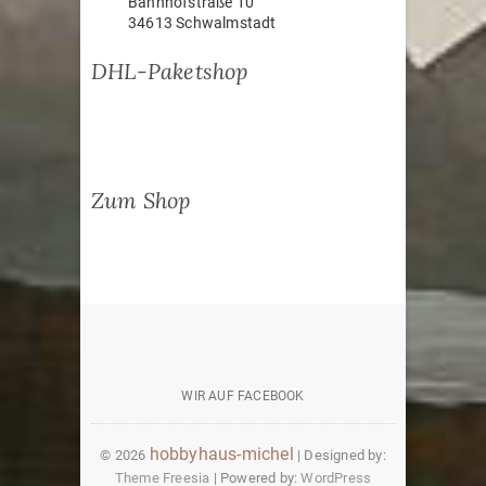
Bahnhofstraße 10
34613 Schwalmstadt
DHL-Paketshop
Zum Shop
wir
auf
WIR AUF FACEBOOK
facebook
hobbyhaus-michel
© 2026
| Designed by:
Theme Freesia
| Powered by:
WordPress