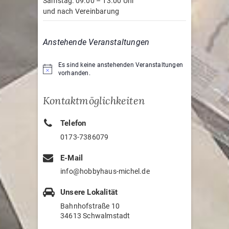
Samstag: 09.00 – 13.00 Uhr
und nach Vereinbarung
Anstehende Veranstaltungen
Es sind keine anstehenden Veranstaltungen
H
vorhanden.
i
n
w
Kontaktmöglichkeiten
e
i
s
Telefon
0173-7386079
E-Mail
info@hobbyhaus-michel.de
Unsere Lokalität
Bahnhofstraße 10
34613 Schwalmstadt