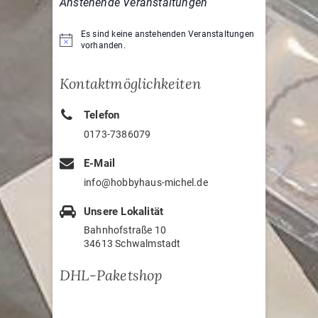
Anstehende Veranstaltungen
Es sind keine anstehenden Veranstaltungen
H
vorhanden.
i
n
w
Kontaktmöglichkeiten
e
i
s
Telefon
0173-7386079
E-Mail
info@hobbyhaus-michel.de
Unsere Lokalität
Bahnhofstraße 10
34613 Schwalmstadt
DHL-Paketshop